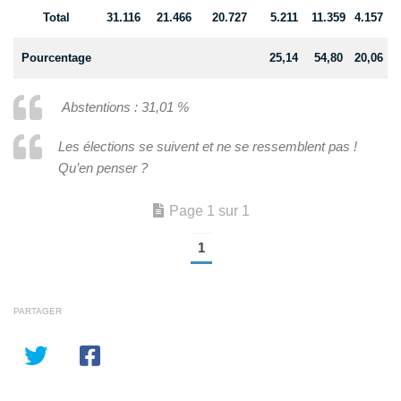
Total
31.116
21.466
20.727
5.211
11.359
4.157
Pourcentage
25,14
54,80
20,06
Abstentions : 31,01 %
Les élections se suivent et ne se ressemblent pas !
Qu’en penser ?
Page 1 sur 1
1
PARTAGER