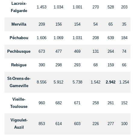
Lacroix-
1.453
1.034
1.001
270
528
203
Falgarde
Mervilla
209
156
154
54
65
35
Péchabou
1.606
1.069
1.031
208
639
184
Pechbusque
673
477
469
131
264
74
Rebigue
390
298
293
68
159
66
St-Orens-de-
8.556
5.912
5.738
1.542
2.942
1.254
Gameville
Vieille-
960
682
671
258
261
152
Toulouse
Vigoulet-
853
614
603
226
277
100
Auzil