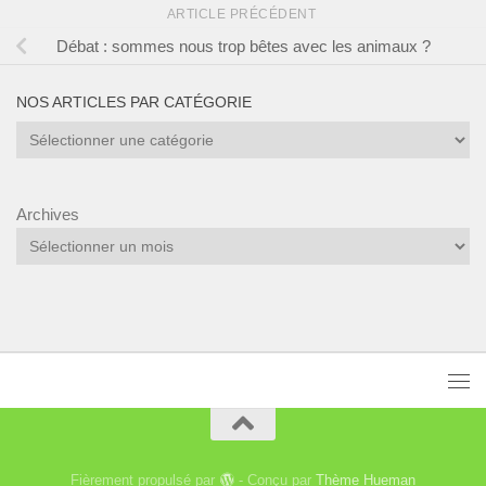
ARTICLE PRÉCÉDENT
Débat : sommes nous trop bêtes avec les animaux ?
NOS ARTICLES PAR CATÉGORIE
Nos
articles
par
catégorie
Archives
Fièrement propulsé par
- Conçu par
Thème Hueman