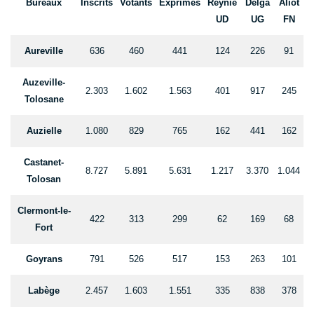
Bureaux
Inscrits
Votants
Exprimés
Reynié
Delga
Aliot
UD
UG
FN
Aureville
636
460
441
124
226
91
Auzeville-
2.303
1.602
1.563
401
917
245
Tolosane
Auzielle
1.080
829
765
162
441
162
Castanet-
8.727
5.891
5.631
1.217
3.370
1.044
Tolosan
Clermont-le-
422
313
299
62
169
68
Fort
Goyrans
791
526
517
153
263
101
Labège
2.457
1.603
1.551
335
838
378