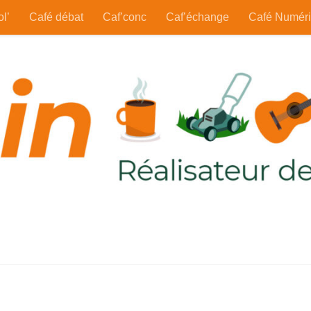
ol’
Café débat
Caf’conc
Caf’échange
Café Numér