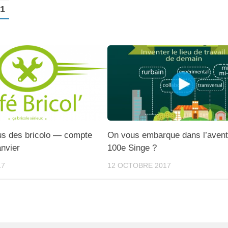
1
us des bricolo — compte
On vous embarque dans l’avent
anvier
100e Singe ?
17
12 OCTOBRE 2017