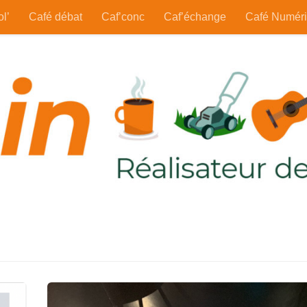
ol’
Café débat
Caf’conc
Caf’échange
Café Numér