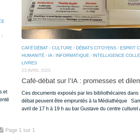
CE
/
CAFÉ’DÉBAT
/
CULTURE
/
DÉBATS CITOYENS
/
ESPRIT 
HUMANITÉ
/
IA
/
INFORMATIQUE
/
INTELLIGENCE COLLE
LIVRES
23 AVRIL 2025
Café-débat sur l’IA : promesses et dil
s et
Ces documents exposés par les bibliothécaires dans l
senté
débat peuvent être empruntés à la Médiathèque Sa
avril de 17 h à 19 h au bar Gustave du centre culturel 
Page 1 sur 1