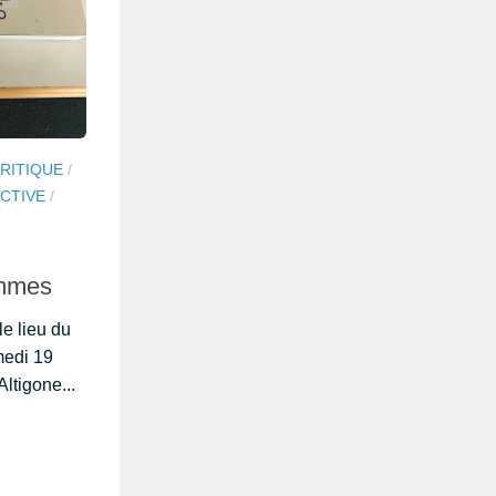
CRITIQUE
/
CTIVE
/
emmes
e lieu du
medi 19
Altigone...