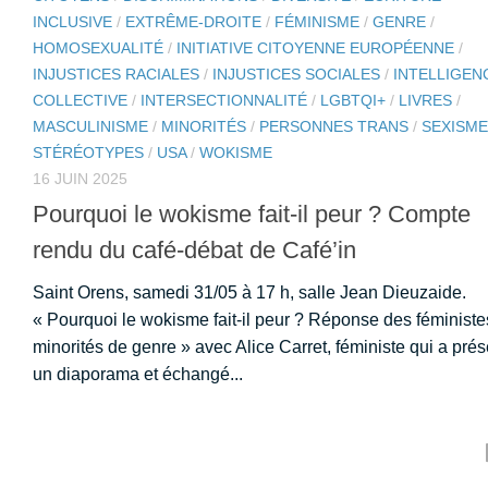
INCLUSIVE
/
EXTRÊME-DROITE
/
FÉMINISME
/
GENRE
/
HOMOSEXUALITÉ
/
INITIATIVE CITOYENNE EUROPÉENNE
/
INJUSTICES RACIALES
/
INJUSTICES SOCIALES
/
INTELLIGEN
COLLECTIVE
/
INTERSECTIONNALITÉ
/
LGBTQI+
/
LIVRES
/
MASCULINISME
/
MINORITÉS
/
PERSONNES TRANS
/
SEXISME
STÉRÉOTYPES
/
USA
/
WOKISME
16 JUIN 2025
Pourquoi le wokisme fait-il peur ? Compte
rendu du café-débat de Café’in
Saint Orens, samedi 31/05 à 17 h, salle Jean Dieuzaide.
« Pourquoi le wokisme fait-il peur ? Réponse des féministe
minorités de genre » avec Alice Carret, féministe qui a pré
un diaporama et échangé...