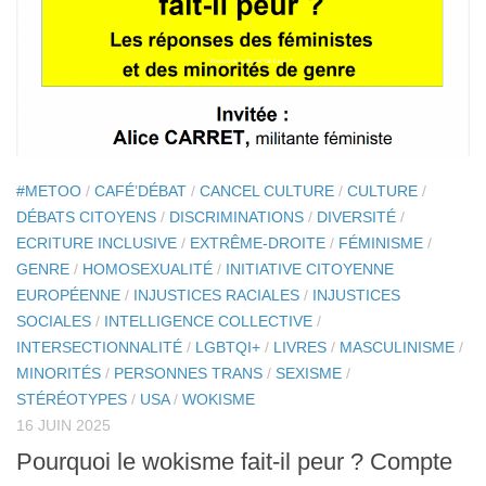
#METOO
/
CAFÉ’DÉBAT
/
CANCEL CULTURE
/
CULTURE
/
DÉBATS CITOYENS
/
DISCRIMINATIONS
/
DIVERSITÉ
/
ECRITURE INCLUSIVE
/
EXTRÊME-DROITE
/
FÉMINISME
/
GENRE
/
HOMOSEXUALITÉ
/
INITIATIVE CITOYENNE
EUROPÉENNE
/
INJUSTICES RACIALES
/
INJUSTICES
SOCIALES
/
INTELLIGENCE COLLECTIVE
/
INTERSECTIONNALITÉ
/
LGBTQI+
/
LIVRES
/
MASCULINISME
/
MINORITÉS
/
PERSONNES TRANS
/
SEXISME
/
STÉRÉOTYPES
/
USA
/
WOKISME
16 JUIN 2025
Pourquoi le wokisme fait-il peur ? Compte