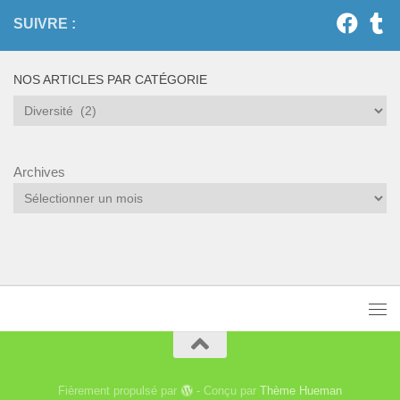
SUIVRE :
NOS ARTICLES PAR CATÉGORIE
Nos
articles
par
catégorie
Archives
Fièrement propulsé par
- Conçu par
Thème Hueman