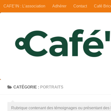
CAFE’IN : L’association
Adhérer
Contact
Café Bric
Skip to content
CATÉGORIE :
PORTRAITS
Rubrique contenant des témoignages ou présentant des 