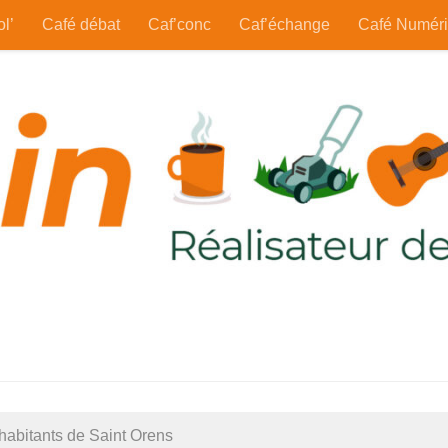
ol’
Café débat
Caf’conc
Caf’échange
Café Numér
habitants de Saint Orens