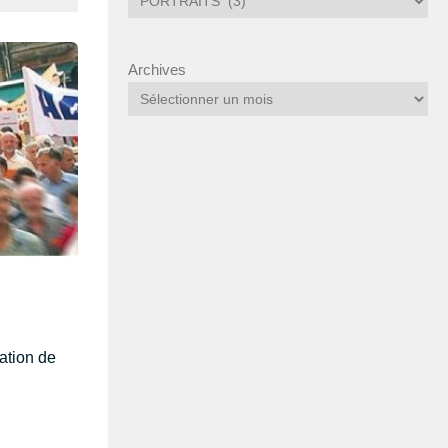
articles
par
catégorie
Archives
uation de